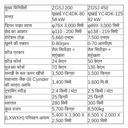
मुख्य विनिर्देशों
ZGSJ 200
ZGSJ 450
यूखाई YC4DK-80
यूखाई YC4DK-125
यन्त्र
58 kW
92 kW
ड्रिल पाइप व्यास
φ76X 3,000 मिमी
φ89X 3,000 मिमी
छेद का आकार
φ110 - 200 मिमी
φ138 - 219 मिमी
रोटेशन टोक़
5,660 एनएम
7,500 एनएम
घूमने की रफ़्तार
0-80rpm
0-70 आरपीएम
तेल सिलेंडर +
तेल सिलेंडर +
फ़ीड प्रकार
श्रृंखला
श्रृंखला
फ़ीड फोर्स
24 केएन
50 केएन
पुलअप फोर्स
70 केएन
130 केएन
चरखी के बल ऊपर खींचो
1,500 किग्रा
1,500 किग्रा
सहायता जैक 0il Cyinder
1,400 मिमी
1,600 मि.मी.
की यात्रा अवधि
ट्रामिंग स्पीड
2.4 किमी / घंटा
2.5 किमी / घंटा
ढाल
25 डिग्री
25 डिग्री
धरातल
280 मिमी
300 मिमी
कुल वजन
5,700 किग्रा
8,500kg
5,400 X 1,900 X
6,500 X 2,000 X
(LXWXH) परिवहन आयाम
2,500 मिमी
2,900 मिमी