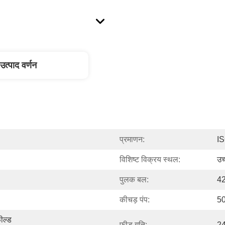
उत्पाद वर्णन
प्रमाणन:
I
विशिष्ट विक्रय स्थल:
उच
पुलक बल:
4
कीचड़ पंप:
50
ल्ड 
फ़ीड गति:
24