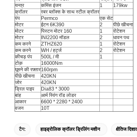
यन्त्र
कमिंस इंजन
1
179kw
क्रॉलर
रबर ब्लॉक्स के साथ स्टील क्रॉलर
पंप
Permco
एक सेट
मोटर
ईटन 6K390
2
पीछे खीचना
मोटर
पिस्टन मोटर 160
1
रोटेशन
मोटर
INI2200 मॉडल
2
धावन पथ
कम करने
ZTHZ620
1
रोटेशन
कम करने
WH / हर्ट्ज
2
रोटेशन
कीचड़ पंप
500L / मी
1
टोक़
16000Nm
घूमने की रफ़्तार
160rpm
पीछे खीचना
420KN
जोर
420KN
ड्रिल पाइप
Dia83 * 3000
बांह
आर्म स्विंग रॉड लोडर
आकार
6600 * 2280 * 2400
वजन
10T
टैग:
हाइड्रोलिक क्रॉलर ड्रिलिंग मशीन
क्षैतिज दिशा