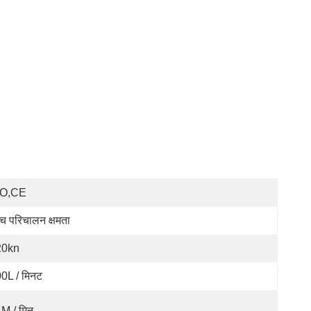
SO,CE
्च परिचालन क्षमता
20kn
0L / मिनट
M / मिन