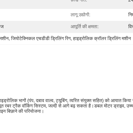
लागू उद्योगों:
नि
केज
आपूर्ति की क्षमता:
वि
 मशीन
, 
जियोटेक्निकल एचडीडी ड्रिलिंग रिग
, 
हाइड्रोलिक क्रॉलर ड्रिलिंग मशीन
िक भागों (पंप, दबाव वाल्व, ट्यूबिंग, त्वरित संयुक्त सहित) को आयात किया जाता
ं।मजबूत रबर ट्रैक वॉकिंग सिस्टम, जल्दी से आगे बढ़ सकता है।डबल मोटर ड्राइव, उ
 लाइन बिछाने की परियोजना।