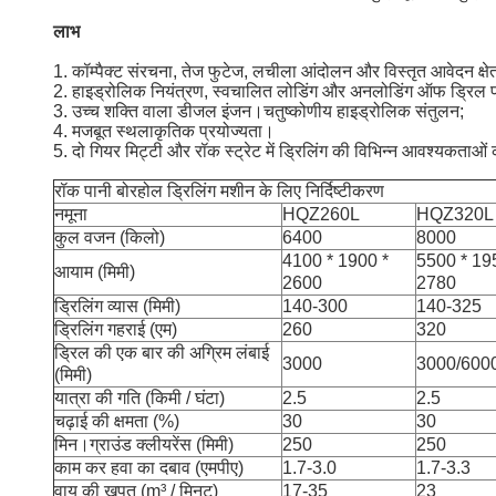
लाभ
1. कॉम्पैक्ट संरचना, तेज फुटेज, लचीला आंदोलन और विस्तृत आवेदन क्षे
2. हाइड्रोलिक नियंत्रण, स्वचालित लोडिंग और अनलोडिंग ऑफ ड्रिल 
3. उच्च शक्ति वाला डीजल इंजन।चतुष्कोणीय हाइड्रोलिक संतुलन;
4. मजबूत स्थलाकृतिक प्रयोज्यता।
5. दो गियर मिट्टी और रॉक स्ट्रेट में ड्रिलिंग की विभिन्न आवश्यकताओं 
रॉक पानी बोरहोल ड्रिलिंग मशीन के लिए निर्दिष्टीकरण
नमूना
HQZ260L
HQZ320L
कुल वजन (किलो)
6400
8000
4100 * 1900 *
5500 * 19
आयाम (मिमी)
2600
2780
ड्रिलिंग व्यास (मिमी)
140-300
140-325
ड्रिलिंग गहराई (एम)
260
320
ड्रिल की एक बार की अग्रिम लंबाई
3000
3000/600
(मिमी)
यात्रा की गति (किमी / घंटा)
2.5
2.5
चढ़ाई की क्षमता (%)
30
30
मिन।ग्राउंड क्लीयरेंस (मिमी)
250
250
काम कर हवा का दबाव (एमपीए)
1.7-3.0
1.7-3.3
वायु की खपत (m³ / मिनट)
17-35
23