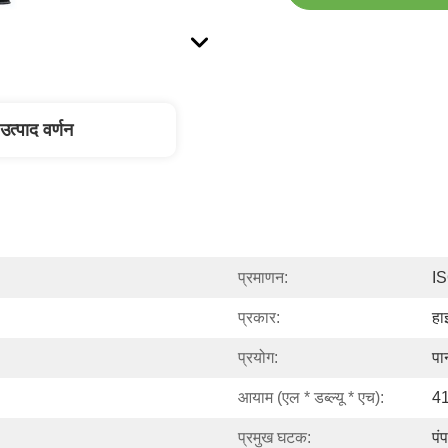
उत्पाद वर्णन
प्रमाणन:
I
प्रकार:
हा
प्रयोग:
पा
आयाम (एल * डब्ल्यू * एच):
4
प्रमुख घटक:
पं