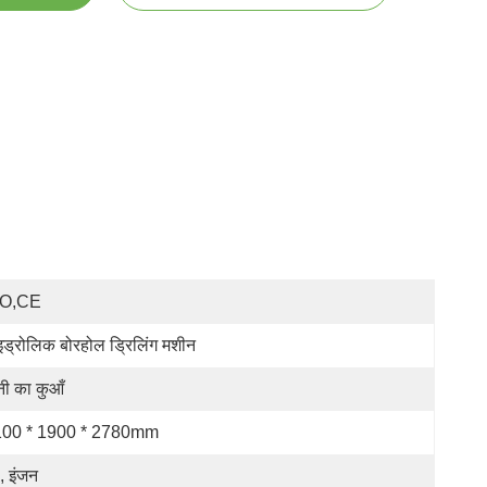
SO,CE
इड्रोलिक बोरहोल ड्रिलिंग मशीन
नी का कुआँ
100 * 1900 * 2780mm
प, इंजन