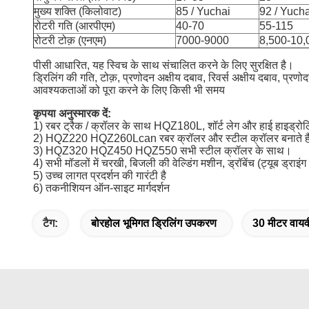
मुख्य शक्ति (किलोवाट)
85 / Yuchai
92 / Yucha
रोटरी गति (आरपीएम)
40-70
55-115
रोटरी टोक़ (एनएम)
7000-9000
8,500-10,
पीसी आधारित, यह स्विच के साथ संचालित करने के लिए सुरक्षित है।
ड्रिलिंग की गति, टोक़, प्रणोदन अक्षीय दबाव, रिवर्स अक्षीय दबाव, प
आवश्यकताओं को पूरा करने के लिए किसी भी समय
कृपया अनुस्मारक दें:
1) रबर ट्रैक / क्रॉलर के साथ HQZ180L, शॉर्ट लेग और हाई हाइड्रो
2) HQZ220 HQZ260Lcan रबर क्रॉलर और स्टील क्रॉलर बनाते है
3) HQZ320 HQZ450 HQZ550 सभी स्टील क्रॉलर के साथ।
4) सभी मॉडलों में चरखी, बिजली की वेल्डिंग मशीन, ड्रॉबेंच (ट्यूब ड्राइ
5) उच्च लागत प्रदर्शन की गारंटी है
6) तकनीशियन ऑन-साइट मार्गदर्शन
टैग:
बोरहोल भूमिगत ड्रिलिंग उपकरण
30 मीटर वायव