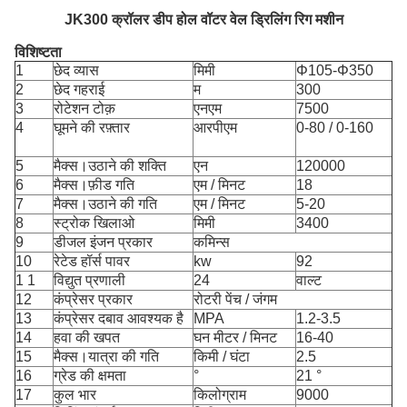
JK300 क्रॉलर डीप होल वॉटर वेल ड्रिलिंग रिग मशीन
विशिष्टता
1
छेद व्यास
मिमी
Φ105-Φ350
2
छेद गहराई
म
300
3
रोटेशन टोक़
एनएम
7500
4
घूमने की रफ़्तार
आरपीएम
0-80 / 0-160
5
मैक्स।उठाने की शक्ति
एन
120000
6
मैक्स।फ़ीड गति
एम / मिनट
18
7
मैक्स।उठाने की गति
एम / मिनट
5-20
8
स्ट्रोक खिलाओ
मिमी
3400
9
डीजल इंजन प्रकार
कमिन्स
10
रेटेड हॉर्स पावर
kw
92
1 1
विद्युत प्रणाली
24
वाल्ट
12
कंप्रेसर प्रकार
रोटरी पेंच / जंगम
13
कंप्रेसर दबाव आवश्यक है
MPA
1.2-3.5
14
हवा की खपत
घन मीटर / मिनट
16-40
15
मैक्स।यात्रा की गति
किमी / घंटा
2.5
16
ग्रेड की क्षमता
°
21 °
17
कुल भार
किलोग्राम
9000