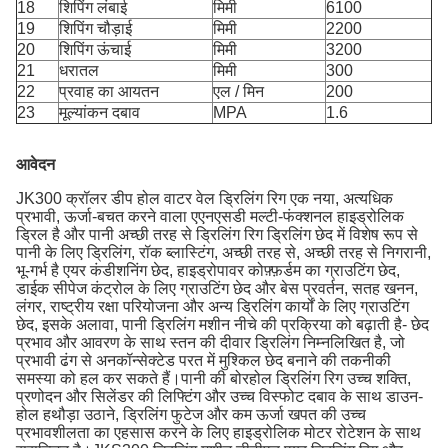
18
शिपिंग लंबाई
मिमी
6100
19
शिपिंग चौड़ाई
मिमी
2200
20
शिपिंग ऊंचाई
मिमी
3200
21
धरातल
मिमी
300
22
प्रवाह का आयतन
एल / मिन
200
23
मूल्यांकन दबाव
MPA
1.6
आवेदन
JK300 क्रॉलर डीप होल वाटर वेल ड्रिलिंग रिग एक नया, अत्यधिक
प्रभावी, ऊर्जा-बचत करने वाला एएनएसडी मल्टी-फंक्शनल हाइड्रोलिक
ड्रिल है और पानी अच्छी तरह से ड्रिलिंग रिग ड्रिलिंग छेद में विशेष रूप से
पानी के लिए ड्रिलिंग, रॉक ब्लास्टिंग, अच्छी तरह से, अच्छी तरह से निगरानी,
​​भू-गर्भ है एयर कंडीशनिंग छेद, हाइड्रोपावर कोफ़्फ़र्डम का ग्राउटिंग छेद,
डाईक सीपेज कंट्रोल के लिए ग्राउटिंग छेद और बेस प्रवर्तन, सतह खनन,
लंगर, राष्ट्रीय रक्षा परियोजना और अन्य ड्रिलिंग कार्यों के लिए ग्राउटिंग
छेद, इसके अलावा, पानी ड्रिलिंग मशीन नीचे की प्रक्रिया को बढ़ाती है- छेद
प्रभाव और आवरण के साथ स्तन की दीवार ड्रिलिंग निम्नलिखित है, जो
प्रभावी ढंग से अनकॉन्सेक्टेड परत में मुश्किल छेद बनाने की तकनीकी
समस्या को हल कर सकते हैं।पानी की बोरहोल ड्रिलिंग रिग उच्च शक्ति,
प्रणोदन और सिलेंडर की लिफ्टिंग और उच्च विस्फोट दबाव के साथ डाउन-
होल हथौड़ा उठाने, ड्रिलिंग फुटेज और कम ऊर्जा खपत की उच्च
प्रभावशीलता का एहसास करने के लिए हाइड्रोलिक मोटर रोटेशन के साथ