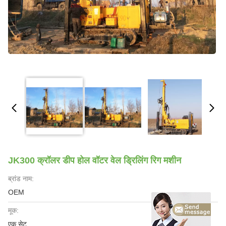
JK300 क्रॉलर डीप होल वॉटर वेल ड्रिलिंग रिग मशीन
ब्रांड नाम:
OEM
मूक:
एक सेट