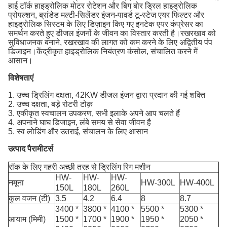
हाई टॉर्क हाइड्रोलिक मोटर रोटेशन और बिग बोर ड्रिल हाइड्रोलिक
प्रोपल्शन, ब्रांडेड मल्टी-सिलेंडर इंजन-पावर्ड टू-स्टेज एयर फिल्टर और
हाइड्रोलिक सिस्टम के लिए डिज़ाइन किए गए इनटेक एयर कंप्रेसर का
समर्थन करते हुए डीजल इंजनों के जीवन का विस्तार करती है।रखरखाव को
सुविधाजनक बनाने, रखरखाव की लागत को कम करने के लिए अद्वितीय पंप
डिजाइन।केंद्रीकृत हाइड्रोलिक नियंत्रण कंसोल, संचालित करने में
आसान।
विशेषताएं
1. उच्च ड्रिलिंग दक्षता, 42KW डीजल इंजन द्वारा प्रदान की गई शक्ति
2. उच्च दक्षता, बड़े रोटरी टोक़
3. एकीकृत स्वचालन उपकरण, सभी इलाके अपने आप चलते हैं
4. अपनाने घाघ डिजाइन, लंबे समय से सेवा जीवन है
5. स्व लोडिंग और उतराई, संचालन के लिए आसान
उत्पाद पैरामीटर्स
रॉक के लिए गहरी अच्छी तरह से ड्रिलिंग रिग मशीन
HW-
HW-
HW-
नमूना
HW-300L
HW-400L
150L
180L
260L
कुल वजन (टी)
3.5
4.2
6.4
8
8.7
3400 *
3800 *
4100 *
5500 *
5300 *
आयाम (मिमी)
1500 *
1700 *
1900 *
1950 *
2050 *