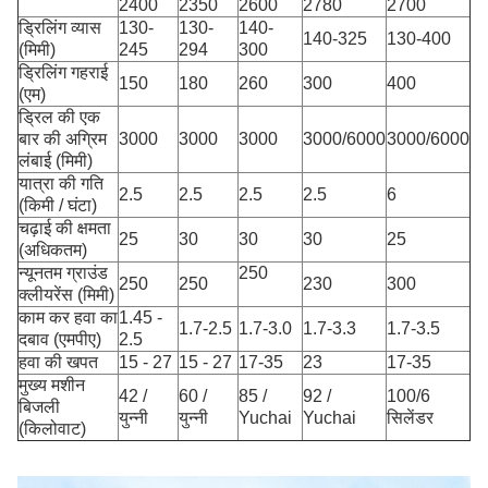
2400
2350
2600
2780
2700
ड्रिलिंग व्यास
130-
130-
140-
140-325
130-400
(मिमी)
245
294
300
ड्रिलिंग गहराई
150
180
260
300
400
(एम)
ड्रिल की एक
बार की अग्रिम
3000
3000
3000
3000/6000
3000/6000
लंबाई (मिमी)
यात्रा की गति
2.5
2.5
2.5
2.5
6
(किमी / घंटा)
चढ़ाई की क्षमता
25
30
30
30
25
(अधिकतम)
न्यूनतम ग्राउंड
250
250
250
230
300
क्लीयरेंस (मिमी)
काम कर हवा का
1.45 -
1.7-2.5
1.7-3.0
1.7-3.3
1.7-3.5
दबाव (एमपीए)
2.5
हवा की खपत
15 - 27
15 - 27
17-35
23
17-35
मुख्य मशीन
42 /
60 /
85 /
92 /
100/6
बिजली
युन्नी
युन्नी
Yuchai
Yuchai
सिलेंडर
(किलोवाट)