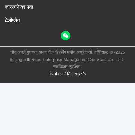
कारखाने का पता
टेलीफोन
चीन अच्छी गुणवत्ता खनन रॉक ड्रिलिंग मशीन आपूर्तिकर्ता. कॉपीराइट © -2025
Beijing Silk Road Enterprise Management Services Co.,LTD .
सर्वाधिकार सुरक्षित।
गोपनीयता नीति
|
साइटमैप