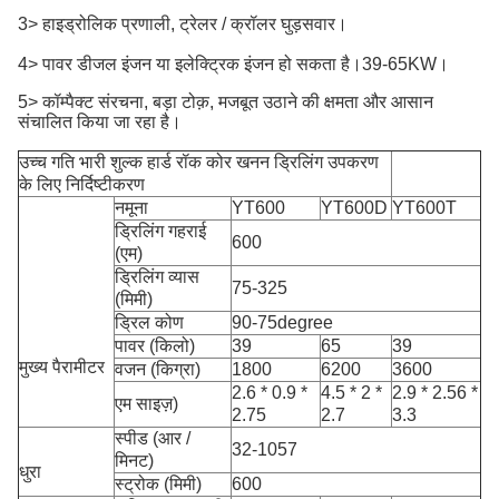
3> हाइड्रोलिक प्रणाली, ट्रेलर / क्रॉलर घुड़सवार।
4> पावर डीजल इंजन या इलेक्ट्रिक इंजन हो सकता है।39-65KW।
5> कॉम्पैक्ट संरचना, बड़ा टोक़, मजबूत उठाने की क्षमता और आसान
संचालित किया जा रहा है।
उच्च गति भारी शुल्क हार्ड रॉक कोर खनन ड्रिलिंग उपकरण
के लिए निर्दिष्टीकरण
नमूना
YT600
YT600D
YT600T
ड्रिलिंग गहराई
600
(एम)
ड्रिलिंग व्यास
75-325
(मिमी)
ड्रिल कोण
90-75degree
पावर (किलो)
39
65
39
मुख्य पैरामीटर
वजन (किग्रा)
1800
6200
3600
2.6 * 0.9 *
4.5 * 2 *
2.9 * 2.56 *
एम साइज़)
2.75
2.7
3.3
स्पीड (आर /
32-1057
मिनट)
धुरा
स्ट्रोक (मिमी)
600