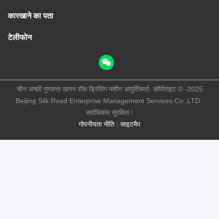
कारखाने का पता
टेलीफोन
चीन अच्छी गुणवत्ता खनन रॉक ड्रिलिंग मशीन आपूर्तिकर्ता. कॉपीराइट © -2025
Beijing Silk Road Enterprise Management Services Co.,LTD .
सर्वाधिकार सुरक्षित।
गोपनीयता नीति
|
साइटमैप