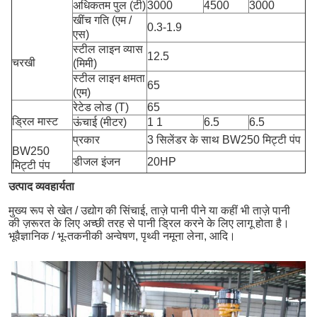
अधिकतम पुल (टी)
3000
4500
3000
खींच गति (एम /
0.3-1.9
एस)
स्टील लाइन व्यास
12.5
चरखी
(मिमी)
स्टील लाइन क्षमता
65
(एम)
रेटेड लोड (T)
65
ड्रिल मास्ट
ऊंचाई (मीटर)
1 1
6.5
6.5
प्रकार
3 सिलेंडर के साथ BW250 मिट्टी पंप
BW250
डीजल इंजन
20HP
मिट्टी पंप
उत्पाद व्यवहार्यता
मुख्य रूप से खेत / उद्योग की सिंचाई, ताज़े पानी पीने या कहीं भी ताज़े पानी
की ज़रूरत के लिए अच्छी तरह से पानी ड्रिल करने के लिए लागू होता है।
भूवैज्ञानिक / भू-तकनीकी अन्वेषण, पृथ्वी नमूना लेना, आदि।